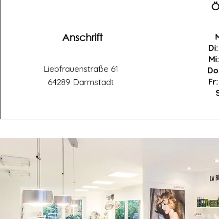
Ö
Anschrift
Di:
Mi:
Liebfrauenstraße 61
Do
Fr:
64289 Darmstadt